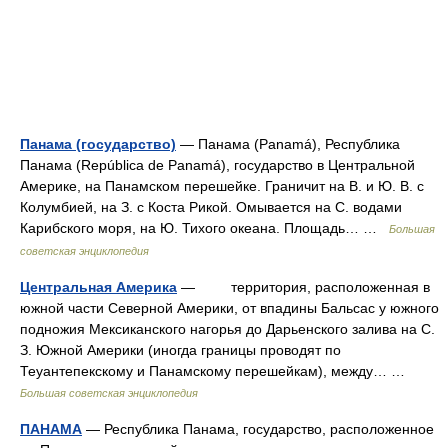
Панама (государство)
— Панама (Panamá), Республика
Панама (República de Panamá), государство в Центральной
Америке, на Панамском перешейке. Граничит на В. и Ю. В. с
Колумбией, на З. с Коста Рикой. Омывается на С. водами
Карибского моря, на Ю. Тихого океана. Площадь… …
Большая
советская энциклопедия
Центральная Америка
— территория, расположенная в
южной части Северной Америки, от впадины Бальсас у южного
подножия Мексиканского нагорья до Дарьенского залива на С.
З. Южной Америки (иногда границы проводят по
Теуантепекскому и Панамскому перешейкам), между… …
Большая советская энциклопедия
ПАНАМА
— Республика Панама, государство, расположенное