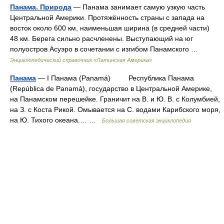
Панама. Природа
— Панама занимает самую узкую часть
Центральной Америки. Протяжённость страны с запада на
восток около 600 км, наименьшая ширина (в средней части)
48 км. Берега сильно расчленены. Выступающий на юг
полуостров Асуэро в сочетании с изгибом Панамского …
Энциклопедический справочник «Латинская Америка»
Панама
— I Панама (Panamá) Республика Панама
(República de Panamá), государство в Центральной Америке,
на Панамском перешейке. Граничит на В. и Ю. В. с Колумбией,
на З. с Коста Рикой. Омывается на С. водами Карибского моря,
на Ю. Тихого океана.… …
Большая советская энциклопедия