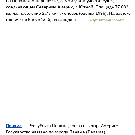
на Панамском перешейке, самом узком участке суши,
соединяющем Северную Америку с Южной. Площадь 77 082
кв. км; население 2,73 млн. человек (оценка 1996). На востоке
граничит с Колумбией, на западе с… …
Энциклопедия Кольера
Панама
— Республика Панама, гос во в Центр. Америке.
Государство названо по городу Панама (Panama),