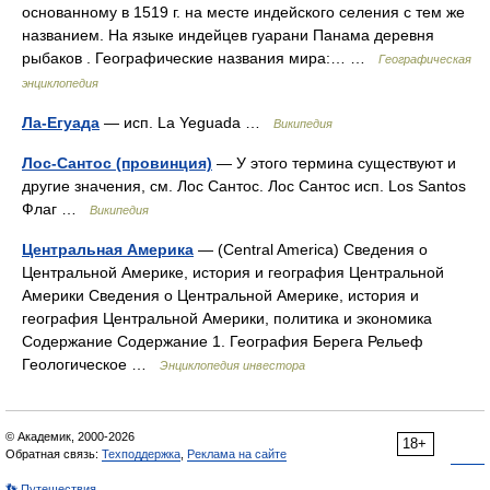
основанному в 1519 г. на месте индейского селения с тем же
названием. На языке индейцев гуарани Панама деревня
рыбаков . Географические названия мира:… …
Географическая
энциклопедия
Ла-Егуада
— исп. La Yeguada …
Википедия
Лос-Сантос (провинция)
— У этого термина существуют и
другие значения, см. Лос Сантос. Лос Сантос исп. Los Santos
Флаг …
Википедия
Центральная Америка
— (Central America) Сведения о
Центральной Америке, история и география Центральной
Америки Сведения о Центральной Америке, история и
география Центральной Америки, политика и экономика
Содержание Содержание 1. География Берега Рельеф
Геологическое …
Энциклопедия инвестора
© Академик, 2000-2026
18+
Обратная связь:
Техподдержка
,
Реклама на сайте
👣 Путешествия